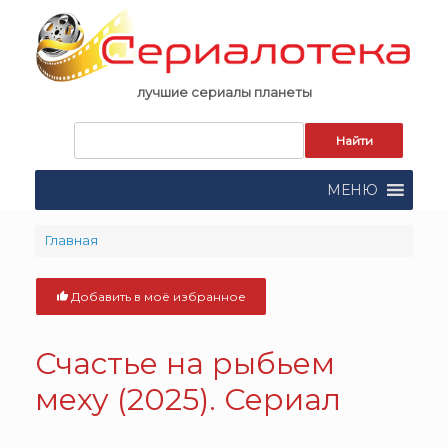
Skip
to
content
лучшие сериалы планеты
Запрос
для
поиска:
МЕНЮ
Главная
Добавить в моё избранное
Счастье на рыбьем
меху (2025). Сериал