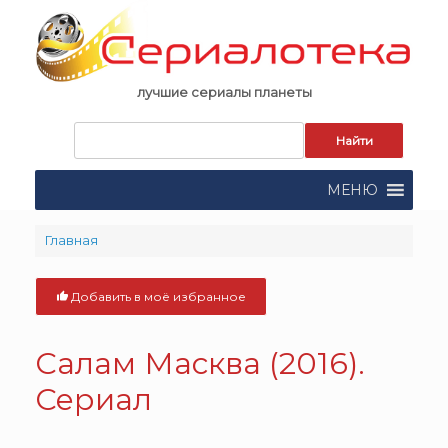
Skip
to
content
лучшие сериалы планеты
Запрос
для
поиска:
МЕНЮ
Главная
Добавить в моё избранное
Салам Масква (2016).
Сериал