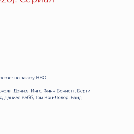
ncmer по заказу HBO
уэлл, Дэниэл Ингс, Финн Беннетт, Берти
с, Дэниэл Уэбб, Том Вон-Лолор, Вэйд