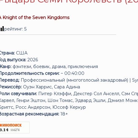
A Knight of the Seven Kingdoms
рейтинг:
5
Страна:
США
Год выпуска:
2026
Жанр:
фэнтези, боевик, драма, приключения
Продолжительность серии:
~ 00:40:00
Перевод:
Профессиональный (многоголосый закадровый) | Sy
Режиссёр:
Оуэн Харрис, Сара Адина
Роли озвучивали:
Питер Клэффи, Декстер Сол Анселл, Сэм Спр
Карвел, Генри Эштон, Шон Томас, Эдвард Эшли, Дэниэл Монк
Бриггс, Росс Андерсон, Юссеф Керкур
Возрастная рекомендация:
18+