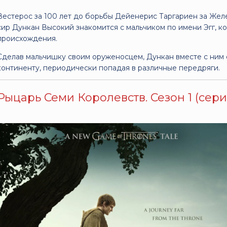
Вестерос за 100 лет до борьбы Дейенерис Таргариен за Жел
сир Дункан Высокий знакомится с мальчиком по имени Эгг, к
происхождения.
Сделав мальчишку своим оруженосцем, Дункан вместе с ним 
континенту, периодически попадая в различные передряги.
Рыцарь Семи Королевств. Сезон 1 (серии