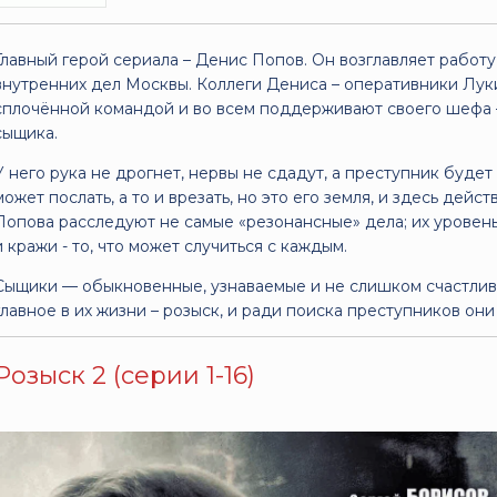
Главный герой сериала – Денис Попов. Он возглавляет работу
внутренних дел Москвы. Коллеги Дениса – оперативники Лук
сплочённой командой и во всем поддерживают своего шефа —
сыщика.
У него рука не дрогнет, нервы не сдадут, а преступник будет
может послать, а то и врезать, но это его земля, и здесь дей
Попова расследуют не самые «резонансные» дела; их уровень
и кражи - то, что может случиться с каждым.
Сыщики — обыкновенные, узнаваемые и не слишком счастливы
главное в их жизни – розыск, и ради поиска преступников они
Розыск 2 (серии 1-16)