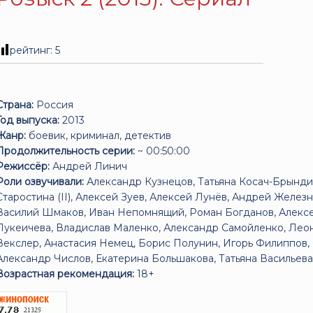
рейтинг:
5
Страна:
Россия
Год выпуска:
2013
Жанр:
боевик, криминал, детектив
Продолжительность серии:
~ 00:50:00
Режиссёр:
Андрей Линич
Роли озвучивали:
Александр Кузнецов, Татьяна Косач-Брынди
Старостина (II), Алексей Зуев, Алексей Лунёв, Андрей Желез
Василий Шмаков, Иван Непомнящий, Роман Богданов, Алексе
Лукеичева, Владислав Маленко, Александр Самойленко, Лео
Векслер, Анастасия Немец, Борис Полунин, Игорь Филиппов,
Александр Числов, Екатерина Большакова, Татьяна Васильева
Возрастная рекомендация:
18+