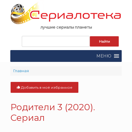
Skip
to
content
лучшие сериалы планеты
Запрос
для
поиска:
МЕНЮ
Главная
Добавить в моё избранное
Родители 3 (2020).
Сериал