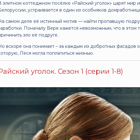
В элитном коттеджном посёлке «Райский уголок» царят мир и
Белоруссии, устраивается в один из особняков домработниц
На самом деле её истинный мотив — найти пропавшую подру
заработки. Поначалу Вере кажется невозможным, что в этом т
причинить зло её подруге.
Но вскоре она понимает – за каждым из добротных фасадов о
которую, Леся могла поплатиться жизнью.
Райский уголок. Сезон 1 (серии 1-8)