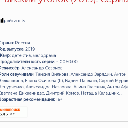
рейтинг:
5
Страна:
Россия
Год выпуска:
2019
Жанр:
детектив, мелодрама
Продолжительность серии:
~ 00:50:00
Режиссёр:
Александр Созонов
Роли озвучивали:
Таисия Вилкова, Александр Зарядин, Антон
Валюшкина, Елена Осипова (II), Вадим Цаллати, Сергей Мура
Чепурченко, Александра Назарова, Алина Гвасалия, Антон Афа
Светлана Дикаанидас, Дмитрий Комов, Наташа Калашник, ...
Возрастная рекомендация:
16+