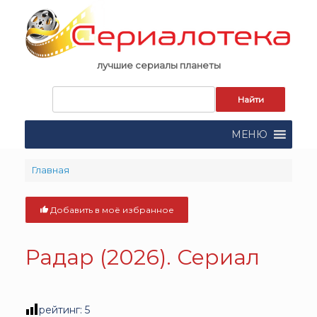
Skip
to
content
лучшие сериалы планеты
Запрос
для
поиска:
МЕНЮ
Главная
Добавить в моё избранное
Радар (2026). Сериал
рейтинг:
5