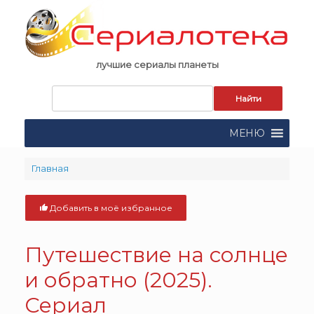
Skip
to
content
лучшие сериалы планеты
Запрос
для
поиска:
МЕНЮ
Главная
Добавить в моё избранное
Путешествие на солнце
и обратно (2025).
Сериал