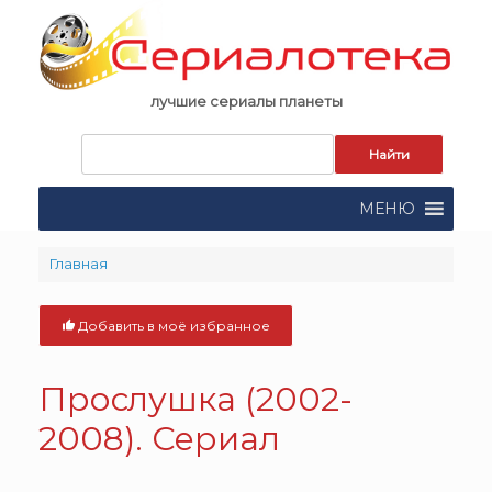
Skip
to
content
лучшие сериалы планеты
Запрос
для
поиска:
МЕНЮ
Главная
Добавить в моё избранное
Прослушка (2002-
2008). Сериал