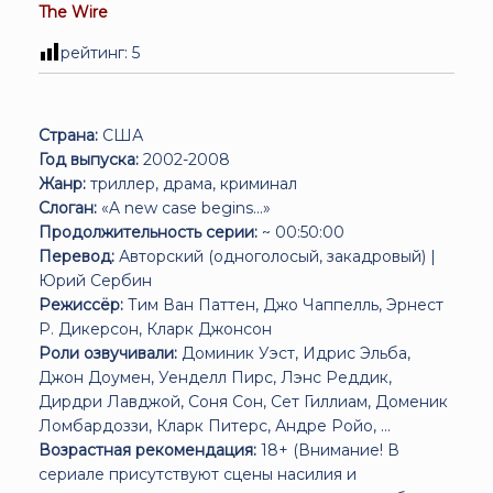
The Wire
рейтинг:
5
Страна:
США
Год выпуска:
2002-2008
Жанр:
триллер, драма, криминал
Слоган:
«A new case begins...»
Продолжительность серии:
~ 00:50:00
Перевод:
Авторский (одноголосый, закадровый) |
Юрий Сербин
Режиссёр:
Тим Ван Паттен, Джо Чаппелль, Эрнест
Р. Дикерсон, Кларк Джонсон
Роли озвучивали:
Доминик Уэст, Идрис Эльба,
Джон Доумен, Уенделл Пирс, Лэнс Реддик,
Дирдри Лавджой, Соня Сон, Сет Гиллиам, Доменик
Ломбардоззи, Кларк Питерс, Андре Ройо, ...
Возрастная рекомендация:
18+ (Внимание! В
сериале присутствуют сцены насилия и