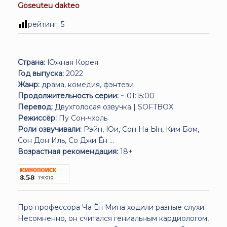
Goseuteu dakteo
рейтинг:
5
Страна:
Южная Корея
Год выпуска:
2022
Жанр:
драма, комедия, фэнтези
Продолжительность серии:
~ 01:15:00
Перевод:
Двухголосая озвучка | SOFTBOX
Режиссёр:
Пу Сон-чхоль
Роли озвучивали:
Рэйн, Юи, Сон На Ын, Ким Бом,
Сон Дон Иль, Со Джи Ён ...
Возрастная рекомендация:
18+
Про профессора Ча Ён Мина ходили разные слухи.
Несомненно, он считался гениальным кардиологом,