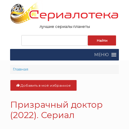
Skip
to
content
лучшие сериалы планеты
Запрос
для
поиска:
МЕНЮ
Главная
Добавить в моё избранное
Призрачный доктор
(2022). Сериал