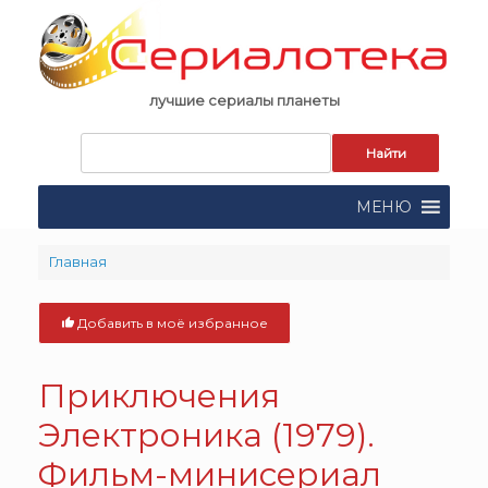
Skip
to
content
лучшие сериалы планеты
Запрос
для
поиска:
МЕНЮ
Главная
Добавить в моё избранное
Приключения
Электроника (1979).
Фильм-минисериал