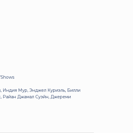
VShows
 Индия Мур, Энджел Куриэль, Билли
с, Райан Джамал Суэйн, Джереми