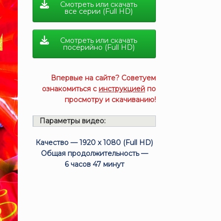
Смотреть или скачать
все серии (Full HD)
Смотреть или скачать
посерийно (Full HD)
Впервые на сайте? Советуем
ознакомиться с
инструкцией
по
просмотру и скачиванию!
Параметры видео:
Качество — 1920 x 1080 (Full HD)
Общая продолжительность —
6 часов 47 минут