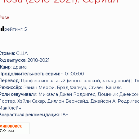
Pose
рейтинг:
5
Страна:
США
Год выпуска:
2018-2021
Жанр:
драма
Продолжительность серии:
~ 01:00:00
Перевод:
Профессиональный (многоголосый, закадровый) | T
Режиссёр:
Райан Мерфи, Брэд Фалчук, Стивен Каналс
Роли озвучивали:
Микаэла Джей Родригес, Доминик Джексон,
Портер, Хэйли Сахар, Диллон Бернсайд, Джейсон А. Родриге
МакКлейн
Возрастная рекомендация:
18+