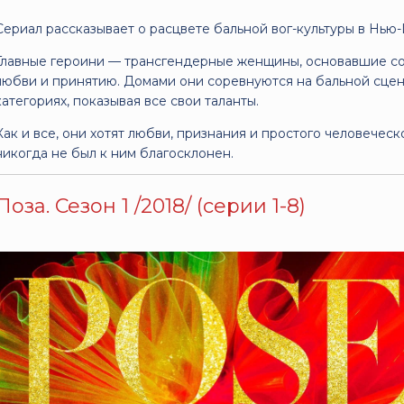
Сериал рассказывает о расцвете бальной вог-культуры в Нью-
Главные героини — трансгендерные женщины, основавшие со
любви и принятию. Домами они соревнуются на бальной сце
категориях, показывая все свои таланты.
Как и все, они хотят любви, признания и простого человеческ
никогда не был к ним благосклонен.
Поза. Сезон 1 /2018/ (серии 1-8)