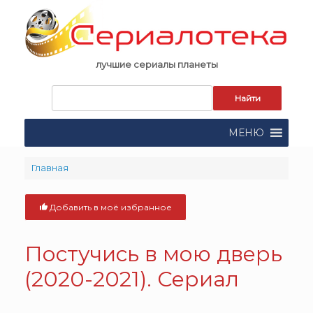
Skip
to
content
лучшие сериалы планеты
Запрос
для
поиска:
МЕНЮ
Главная
Добавить в моё избранное
Постучись в мою дверь
(2020-2021). Сериал