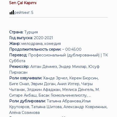
Sen Çal Kapımı
рейтинг:
5
Страна:
Турция
Год выпуска:
2020-2021
Жанр:
мелодрама, комедия
Продолжительность серии:
~ 00:45:00
Перевод:
Профессиональный (дублированный) | ТК
Суббота
Режиссёр:
Алтан Дёнмез, Эндер Михлар, Юсуф
Пирхасан
Роли озвучивали:
Ханде Эрчел, Керем Бюрсин,
Биге Онал, Эврим Доган, Анил Илтер, Чагры
Чытанак, Элджин Афаджан, Мелиса Дёнгель, М.
Ситаре Акбаш, Басак Гюмюльчинелиоглу, ...
Роли дублировали:
Татьяна Абрамова,Илья
Крутояров, Татьяна Шитова, Александр Коврижных,
Алёна Созинова