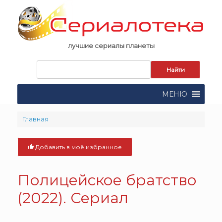
Skip
to
content
лучшие сериалы планеты
Запрос
для
поиска:
МЕНЮ
Главная
Добавить в моё избранное
Полицейское братство
(2022). Сериал