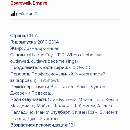
Boardwalk Empire
рейтинг:
5
Страна:
США
Год выпуска:
2010-2014
Жанр:
драма, криминал
Слоган:
«Atlantic City, 1920. When alcohol was
outlawed, outlaws became kings»
Продолжительность серии:
~ 00:56:00
Перевод:
Профессиональный (многоголосый
закадровый) | TVShows
Режиссёр:
Тимоти Ван Паттен, Аллен Култер,
Джереми Подесва, ...
Роли озвучивали:
Стив Бушеми, Майкл Питт, Келли
Макдоналд, Майкл Шеннон, Шей Уигэм, Алекса
Палладино, Майкл Стулбарг, Стивен Грэм, Винсент
Пьяцца, Джек Хьюстон, ...
Возрастная рекомендация:
18+