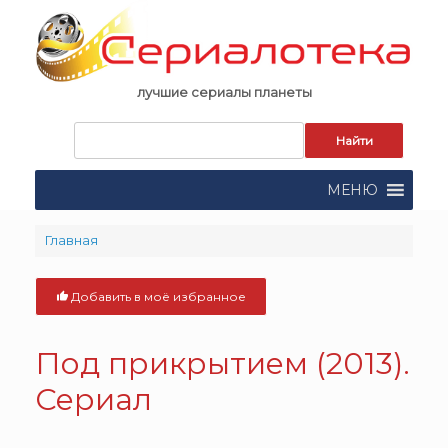
Skip
to
content
лучшие сериалы планеты
Запрос
для
поиска:
МЕНЮ
Главная
Добавить в моё избранное
Под прикрытием (2013).
Сериал