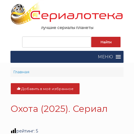
Skip
to
content
лучшие сериалы планеты
Запрос
для
поиска:
МЕНЮ
Главная
Добавить в моё избранное
Охота (2025). Сериал
рейтинг:
5