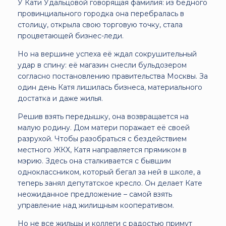
У Кати Удальцовой говорящая фамилия: из бедного
провинциального городка она перебралась в
столицу, открыла свою торговую точку, стала
процветающей бизнес-леди.
Но на вершине успеха её ждал сокрушительный
удар в спину: её магазин снесли бульдозером
согласно постановлению правительства Москвы. За
один день Катя лишилась бизнеса, материального
достатка и даже жилья.
Решив взять передышку, она возвращается на
малую родину. Дом матери поражает её своей
разрухой. Чтобы разобраться с бездействием
местного ЖКХ, Катя направляется прямиком в
мэрию. Здесь она сталкивается с бывшим
одноклассником, который бегал за ней в школе, а
теперь занял депутатское кресло. Он делает Кате
неожиданное предложение – самой взять
управление над жилищным кооперативом.
Но не все жильцы и коллеги с радостью примут