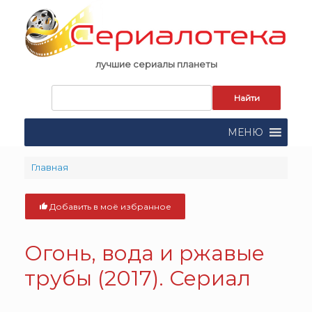
Skip
to
content
лучшие сериалы планеты
Запрос
для
поиска:
МЕНЮ
Главная
Добавить в моё избранное
Огонь, вода и ржавые
трубы (2017). Сериал