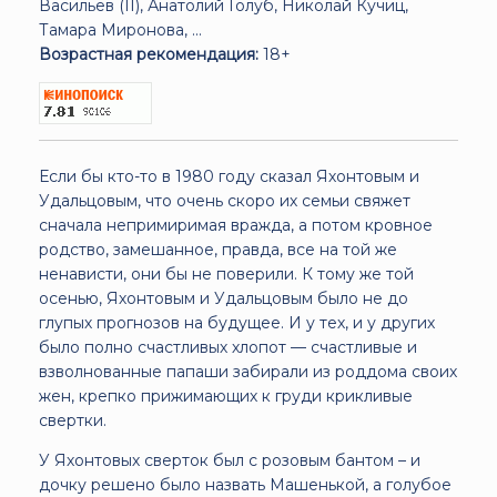
Васильев (II), Анатолий Голуб, Николай Кучиц,
Тамара Миронова, ...
Возрастная рекомендация:
18+
Если бы кто-то в 1980 году сказал Яхонтовым и
Удальцовым, что очень скоро их семьи свяжет
сначала непримиримая вражда, а потом кровное
родство, замешанное, правда, все на той же
ненависти, они бы не поверили. К тому же той
осенью, Яхонтовым и Удальцовым было не до
глупых прогнозов на будущее. И у тех, и у других
было полно счастливых хлопот — счастливые и
взволнованные папаши забирали из роддома своих
жен, крепко прижимающих к груди крикливые
свертки.
У Яхонтовых сверток был с розовым бантом – и
дочку решено было назвать Машенькой, а голубое