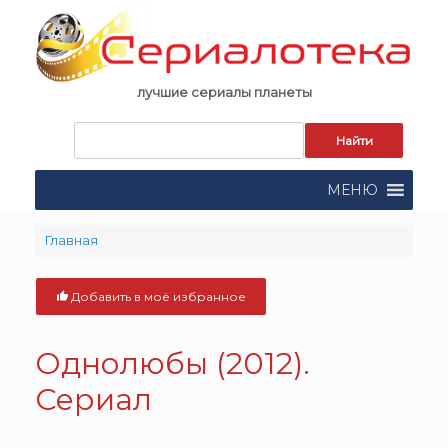
Skip
to
content
лучшие сериалы планеты
Запрос
для
поиска:
МЕНЮ
Главная
Добавить в моё избранное
Однолюбы (2012).
Сериал