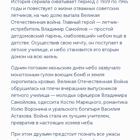
История сериала охватывает период с 1939 по 1945
годы и повествует о жизни отважных советских
лётчиков, на чью долю выпала Великая
Отечественная война. Главный герой — летчик-
истребитель Владимир Самойлов — простой
детдомовский парень, «заболевший» небом ещё в
детстве. Осуществив свою мечту, он поступает в
лётное училище, и небо становится его вторым
домом на всю жизнь.
Одним погожим июньским днём небо зазвучало
монотонным гулом воющих бомб и земля
окропилась кровью. Великая Отечественная Война
обрушилась на плечи вчерашних выпускников
лётного училища — молодых офицеров Владимира
Самойлова, одессита Костю Марецкого, романтика
Колю Воронина и уральского богатыря Василия
Астахова. Война стала их лучшим учителем,
превратив в настоящих хозяев неба.
При этом друзьям предстоит познать все ужасы