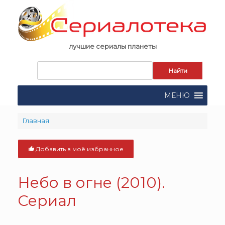
Skip
to
content
лучшие сериалы планеты
Запрос
для
поиска:
МЕНЮ
Главная
Добавить в моё избранное
Небо в огне (2010).
Сериал