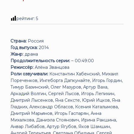
рейтинг:
5
Страна:
Россия
Год выпуска:
2014
Жанр:
драма
Продолжительность серии:
~ 00:49:00
Режиссёр:
Алёна Званцова
Роли озвучивали:
Константин Хабенский, Михаил
Пореченков, Ингеборга Дапкунайте, Игорь Гордин,
Тимур Базинский, Олег Мазуров, Артур Ваха,
Аркадий Волгин, Сергей Лысов, Игорь Лепихин,
Дмитрий Лысенков, Яна Сексте, Юрий Ицков, Яна
Гладких, Александр Обласов, Ксения Каталымова,
Дмитрий Марьянов, Игорь Гаспарян, Анна
Михалкова, Даниэла Стоянович, Ирина Ракшина,
Анвар Либабов, Артур Ягубов, Яков Шамшин,
Андрей Терентьев, Светлана Обидина, Сергей