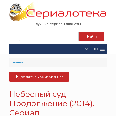
Skip
to
content
лучшие сериалы планеты
Запрос
для
поиска:
МЕНЮ
Главная
Добавить в моё избранное
Небесный суд.
Продолжение (2014).
Сериал