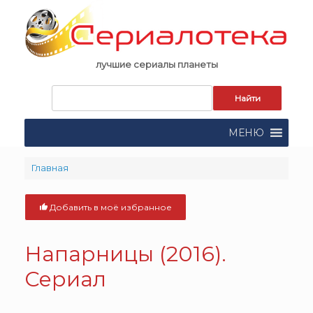
Skip
to
content
лучшие сериалы планеты
Запрос
для
поиска:
МЕНЮ
Главная
Добавить в моё избранное
Напарницы (2016).
Сериал