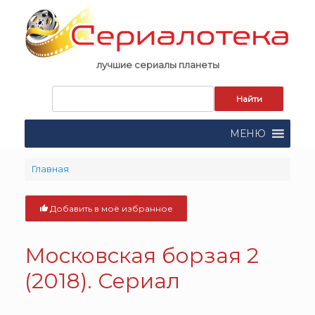
Skip
to
content
лучшие сериалы планеты
Запрос
для
поиска:
МЕНЮ
Главная
Добавить в моё избранное
Московская борзая 2
(2018). Сериал