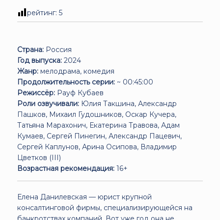
рейтинг:
5
Страна:
Россия
Год выпуска:
2024
Жанр:
мелодрама, комедия
Продолжительность серии:
~ 00:45:00
Режиссёр:
Рауф Кубаев
Роли озвучивали:
Юлия Такшина, Александр
Пашков, Михаил Гудошников, Оскар Кучера,
Татьяна Марахонич, Екатерина Травова, Адам
Кумаев, Сергей Пинегин, Александр Пацевич,
Сергей Каплунов, Арина Осипова, Владимир
Цветков (III)
Возрастная рекомендация:
16+
Елена Данилевская — юрист крупной
консалтинговой фирмы, специализирующейся на
банкротствах компаний. Вот уже год она не