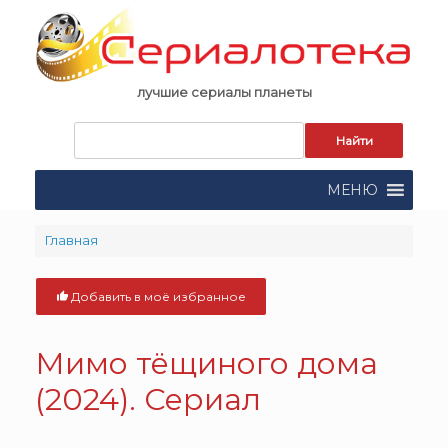
Skip
to
content
лучшие сериалы планеты
Запрос
для
поиска:
МЕНЮ
Главная
Добавить в моё избранное
Мимо тёщиного дома
(2024). Сериал