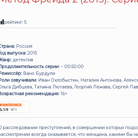
рейтинг:
5
Страна:
Россия
Год выпуска:
2015
Жанр:
детектив
Продолжительность серии:
~ 00:50:00
Режиссёр:
Вано Бурдули
Роли озвучивали:
Иван Охлобыстин, Наталия Антонова, Алексе
Ольга Дибцева, Татьяна Лютаева, Георгий Лежава, Сергей Па
Возрастная рекомендация:
16+
О расследовании преступлений, в совершении которых под
рассмотрении всегда оказывается, что женщина, какими бы ни