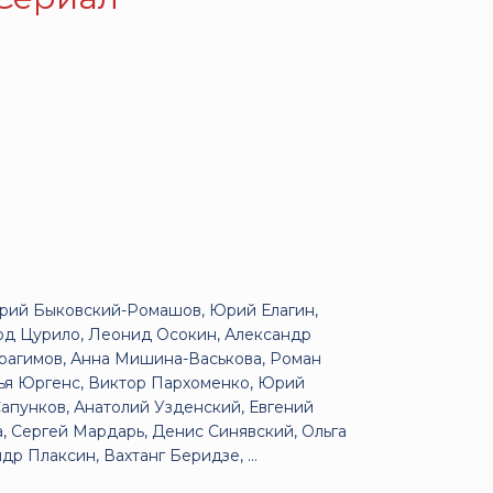
трий Быковский-Ромашов, Юрий Елагин,
од Цурило, Леонид Осокин, Александр
рагимов, Анна Мишина-Васькова, Роман
рья Юргенс, Виктор Пархоменко, Юрий
Сапунков, Анатолий Узденский, Евгений
, Сергей Мардарь, Денис Синявский, Ольга
р Плаксин, Вахтанг Беридзе, ...