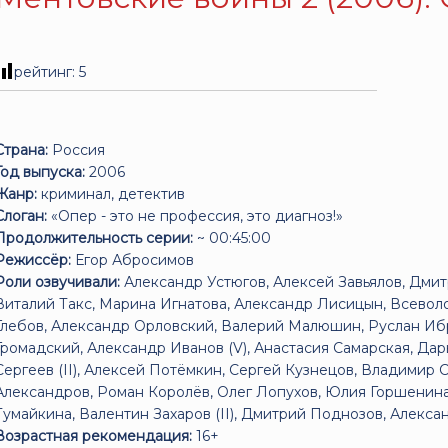
рейтинг:
5
Страна:
Россия
Год выпуска:
2006
Жанр:
криминал, детектив
Слоган:
«Опер - это не профессия, это диагноз!»
Продолжительность серии:
~ 00:45:00
Режиссёр:
Егор Абросимов
Роли озвучивали:
Александр Устюгов, Алексей Завьялов, Дми
Виталий Такс, Марина Игнатова, Александр Лисицын, Всевол
Глебов, Александр Орловский, Валерий Малюшин, Руслан Иб
Громадский, Александр Иванов (V), Анастасия Самарская, Да
Сергеев (II), Алексей Потёмкин, Сергей Кузнецов, Владимир 
Александров, Роман Королёв, Олег Лопухов, Юлия Горшенина
Тумайкина, Валентин Захаров (II), Дмитрий Поднозов, Александ
Возрастная рекомендация:
16+