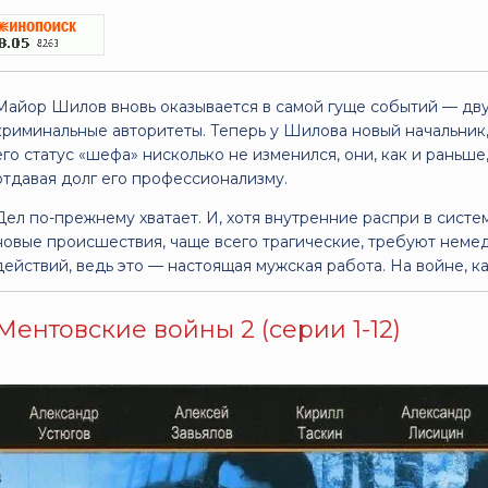
Майор Шилов вновь оказывается в самой гуще событий — дву
криминальные авторитеты. Теперь у Шилова новый начальник
его статус «шефа» нисколько не изменился, они, как и раньш
отдавая долг его профессионализму.
Дел по-прежнему хватает. И, хотя внутренние распри в сис
новые происшествия, чаще всего трагические, требуют неме
действий, ведь это — настоящая мужская работа. На войне, как
Ментовские войны 2 (серии 1-12)