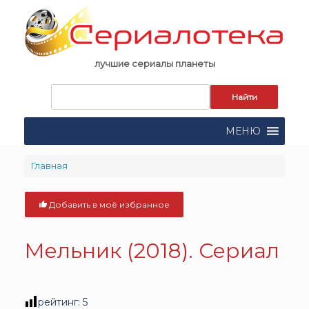
Skip
to
content
лучшие сериалы планеты
Запрос
для
поиска:
МЕНЮ
Главная
Добавить в моё избранное
Мельник (2018). Сериал
рейтинг:
5