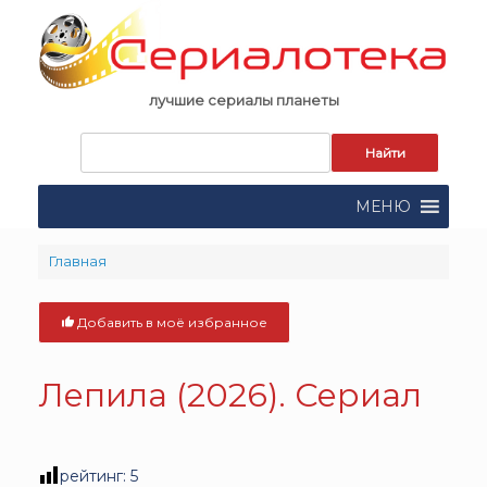
Skip
to
content
лучшие сериалы планеты
Запрос
для
поиска:
МЕНЮ
Главная
Добавить в моё избранное
Лепила (2026). Сериал
рейтинг:
5