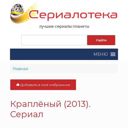
Skip
to
content
лучшие сериалы планеты
Запрос
для
поиска:
МЕНЮ
Главная
Добавить в моё избранное
Краплёный (2013).
Сериал