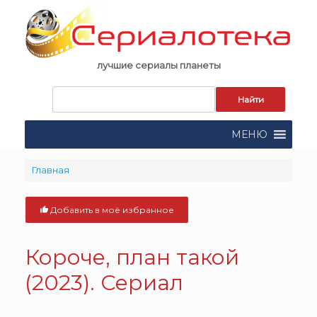
Skip
to
content
лучшие сериалы планеты
Запрос
для
поиска:
МЕНЮ
Главная
Добавить в моё избранное
Короче, план такой
(2023). Сериал