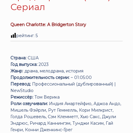
Сериал
Queen Charlotte: A Bridgerton Story
рейтинг:
5
Страна:
США
Год выпуска:
2023
Жанр:
драма, мелодрама, история
Продолжительность серии:
~ 01:05:00
Перевод:
Профессиональный (дублированный) |
NewStudio
Режиссёр:
Том Верика
Роли озвучивали:
Индия Амартейфио, Аджоа Андо,
Мишель Фэйрли, Рут Геммелль, Кори Милкрист,
Голда Рошевель, Сэм Клемметт, Хью Сакс, Джули
Эндрюс, Ричард Каннингэм, Тунджи Касим, Гай
Генри, Конни Дженкинс-Грег