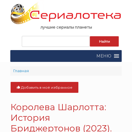
Skip
to
content
лучшие сериалы планеты
Запрос
для
поиска:
МЕНЮ
Главная
Добавить в моё избранное
Королева Шарлотта:
История
Бриджертонов (2023).