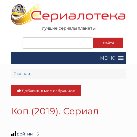
Skip
to
content
лучшие сериалы планеты
Запрос
для
поиска:
МЕНЮ
Главная
Добавить в моё избранное
Коп (2019). Сериал
рейтинг:
5