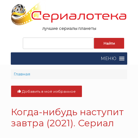
Skip
to
content
лучшие сериалы планеты
Запрос
для
поиска:
МЕНЮ
Главная
Добавить в моё избранное
Когда-нибудь наступит
завтра (2021). Сериал