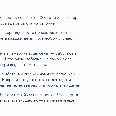
л родился в июне 2001 года и с тех пор
ности десяток статуэток Эмми.
о к сериалу просто невозможно относиться
ть каждый день. Но, в любом случае,
овенная американская семья — работают в
. И это очень забавно! На самом деле
сериала, — это метафора.
о с мёртвыми людьми намного легче, чем
Накрасить труп в сто крат легче, чем
раз легче, чем вырастить нормальных детей.
рести в этой жизни счастье. Ведь перед
оримое преимущество — мы живые и ещё