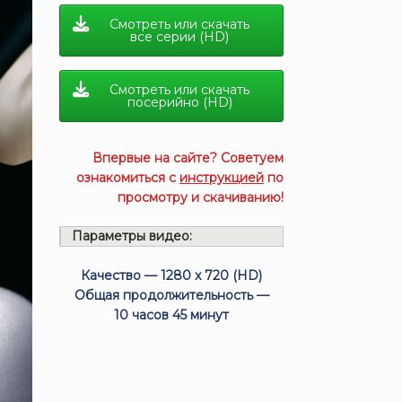
Смотреть или скачать
все серии (HD)
Смотреть или скачать
посерийно (HD)
Впервые на сайте? Советуем
ознакомиться с
инструкцией
по
просмотру и скачиванию!
Параметры видео:
Качество — 1280 x 720 (HD)
Общая продолжительность —
10 часов 45 минут