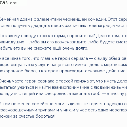
Семейная драма с элементами чернейшей комедии. Этот сериа
успел получить двадцать шесть различных теленаград, в част
По какому поводу столько шума, спросите вы? Дело в том, чт
равнодушно —либо вы его возненавидите, либо будете смотре
забыть его вы не сможете ещё очень долго.
А всё из-за того, что главные герои сериала — с виду обыкн
бюро ритуальных услуг и чаще всего имеют дело с мертвяками
похоронное бюро, в котором происходит основное действие 
Очень часто герои сериала с тоской признают, что иметь дел
пытаться ужиться и найти взаимопонимание с людьми живыми. 
поладить с тещей или свекровью, а закопать гроб — в тысячу 
И тем не менее семейство могильщиков не теряет надежды об
уравновешенными трупами и у них, и у нас есть одно неосп
можем за счастье бороться!