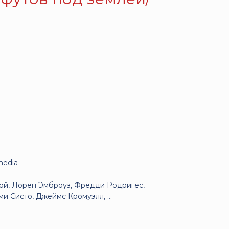
media
рой, Лорен Эмброуз, Фредди Родригес,
 Систо, Джеймс Кромуэлл, ...