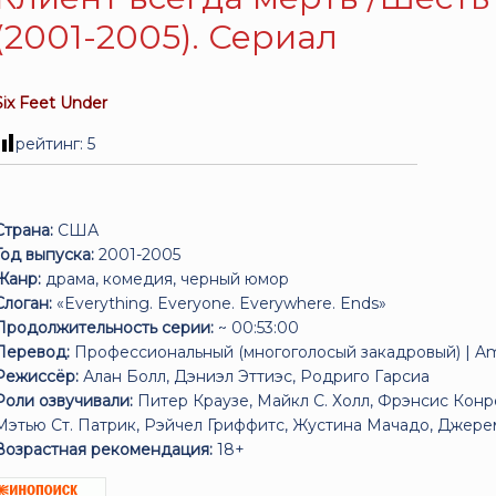
(2001-2005). Сериал
Six Feet Under
рейтинг:
5
Страна:
США
Год выпуска:
2001-2005
Жанр:
драма, комедия, черный юмор
Слоган:
«Everything. Everyone. Everywhere. Ends»
Продолжительность серии:
~ 00:53:00
Перевод:
Профессиональный (многоголосый закадровый) | A
Режиссёр:
Алан Болл, Дэниэл Эттиэс, Родриго Гарсиа
Роли озвучивали:
Питер Краузе, Майкл С. Холл, Фрэнсис Кон
Мэтью Ст. Патрик, Рэйчел Гриффитс, Жустина Мачадо, Джереми
Возрастная рекомендация:
18+