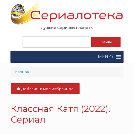
Skip
to
content
лучшие сериалы планеты
Запрос
для
поиска:
МЕНЮ
Главная
Добавить в моё избранное
Классная Катя (2022).
Сериал