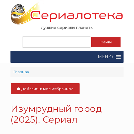
Skip
to
content
лучшие сериалы планеты
Запрос
для
поиска:
МЕНЮ
Главная
Добавить в моё избранное
Изумрудный город
(2025). Сериал