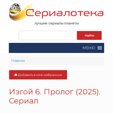
Skip
to
content
лучшие сериалы планеты
Запрос
для
поиска:
МЕНЮ
Главная
Добавить в моё избранное
Изгой 6. Пролог (2025).
Сериал