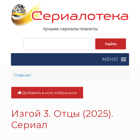
Skip
to
content
лучшие сериалы планеты
Запрос
для
поиска:
МЕНЮ
Главная
Добавить в моё избранное
Изгой 3. Отцы (2025).
Сериал