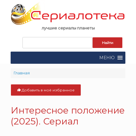
Skip
to
content
лучшие сериалы планеты
Запрос
для
поиска:
МЕНЮ
Главная
Добавить в моё избранное
Интересное положение
(2025). Сериал