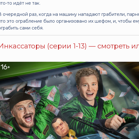
что-то идёт не так.
В очередной раз, когда на машину нападают грабители, парня
что это ограбление было организовано их шефом, и, чтобы ем
ограбить сами себя.
Инкассаторы (серии 1-13) — смотреть и