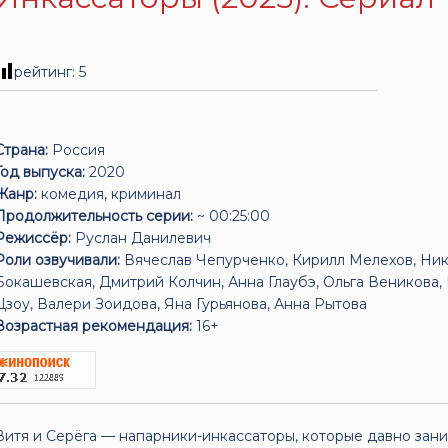
рейтинг:
5
Страна:
Россия
Год выпуска:
2020
Жанр:
комедия, криминал
Продолжительность серии:
~ 00:25:00
Режиссёр:
Руслан Данилевич
Роли озвучивали:
Вячеслав Чепурченко, Кирилл Мелехов, Нико
Бокашевская, Дмитрий Колчин, Анна Глаубэ, Ольга Веникова,
Цзоу, Валери Зоидова, Яна Гурьянова, Анна Рытова
Возрастная рекомендация:
16+
Витя и Серёга — напарники-инкассаторы, которые давно зани