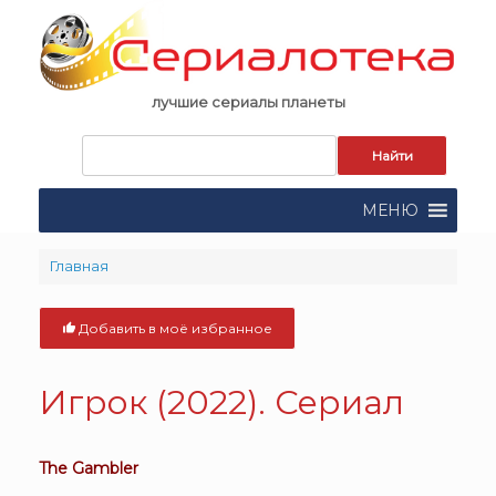
Skip
to
content
лучшие сериалы планеты
Запрос
для
поиска:
МЕНЮ
Главная
Добавить в моё избранное
Игрок (2022). Сериал
The Gambler