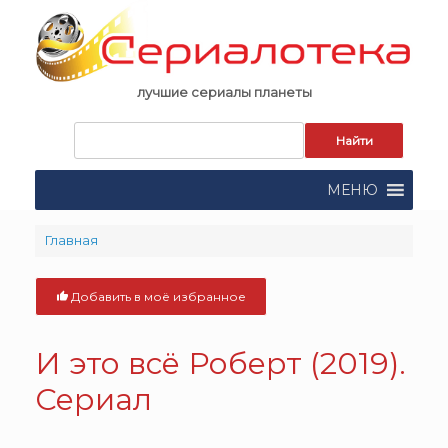
Skip
to
content
лучшие сериалы планеты
Запрос
для
поиска:
МЕНЮ
Главная
Добавить в моё избранное
И это всё Роберт (2019).
Сериал