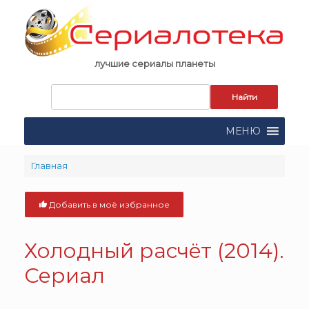
Skip
to
content
лучшие сериалы планеты
Запрос
для
поиска:
МЕНЮ
Главная
Добавить в моё избранное
Холодный расчёт (2014).
Сериал