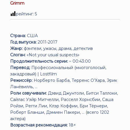
Grimm
рейтинг:
5
Страна:
США
Год выпуска:
2011-2017
Жанр:
фэнтези, ужасы, драма, детектив
Слоган:
«Not your usual suspects»
Продолжительность серии:
~ 00:43:00
Перевод:
Профессиональный (многоголосый,
закадровый) | Lostfilm
Режиссёр:
Норберто Барба, Терренс О’Хара, Эрик
Ланёвилль, ...
Роли озвучивали:
Дэвид Джунтоли, Битси Таллоки,
Сайлас Уэйр Митчелли, Расселл Хорнсбии, Саша
Ройзи, Регги Лии, Клэр Коффии, Бри Тёрнери,
Роберт Бланши, Дэмиен Пакери, ... (всего 1202
актера)
Возрастная рекомендация:
18+