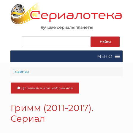
Skip
to
content
лучшие сериалы планеты
Запрос
для
поиска:
МЕНЮ
Главная
Добавить в моё избранное
Гримм (2011-2017).
Сериал