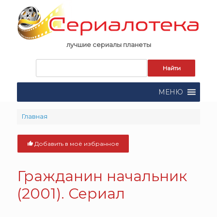
Skip
to
content
лучшие сериалы планеты
Запрос
для
поиска:
МЕНЮ
Главная
Добавить в моё избранное
Гражданин начальник
(2001). Сериал