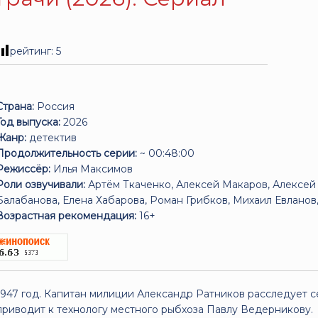
рейтинг:
5
Страна:
Россия
Год выпуска:
2026
Жанр:
детектив
Продолжительность серии:
~ 00:48:00
Режиссёр:
Илья Максимов
Роли озвучивали:
Артём Ткаченко, Алексей Макаров, Алексей
Балабанова, Елена Хабарова, Роман Грибков, Михаил Евланов
Возрастная рекомендация:
16+
1947 год. Капитан милиции Александр Ратников расследует 
приводит к технологу местного рыбхоза Павлу Ведерникову.