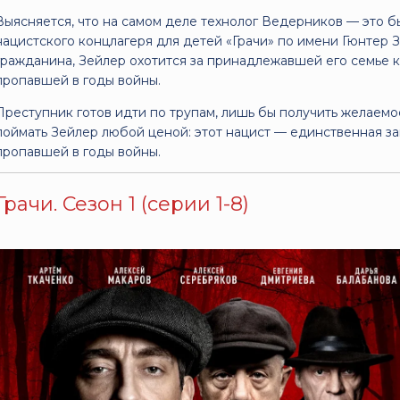
Выясняется, что на самом деле технолог Ведерников — это 
нацистского концлагеря для детей «Грачи» по имени Гюнтер З
гражданина, Зейлер охотится за принадлежавшей его семье 
пропавшей в годы войны.
Преступник готов идти по трупам, лишь бы получить желаемо
поймать Зейлер любой ценой: этот нацист — единственная за
пропавшей в годы войны.
Грачи. Сезон 1 (серии 1-8)