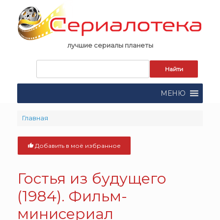
Skip
to
content
лучшие сериалы планеты
Запрос
для
поиска:
МЕНЮ
Главная
Добавить в моё избранное
Гостья из будущего
(1984). Фильм-
минисериал