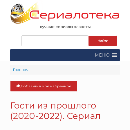
Skip
to
content
лучшие сериалы планеты
Запрос
для
поиска:
МЕНЮ
Главная
Добавить в моё избранное
Гости из прошлого
(2020-2022). Сериал