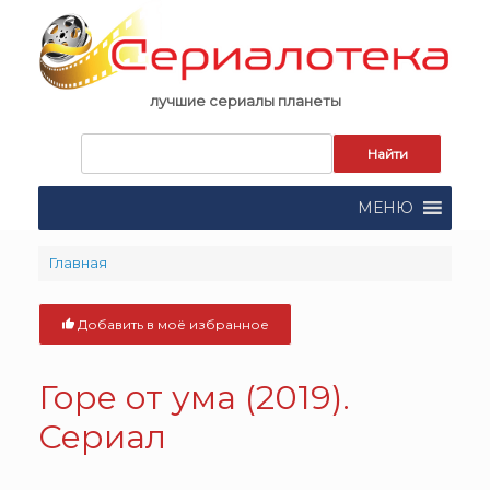
Skip
to
content
лучшие сериалы планеты
Запрос
для
поиска:
МЕНЮ
Главная
Добавить в моё избранное
Горе от ума (2019).
Сериал