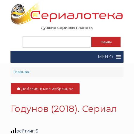
Skip
to
content
лучшие сериалы планеты
Запрос
для
поиска:
МЕНЮ
Главная
Добавить в моё избранное
Годунов (2018). Сериал
рейтинг:
5